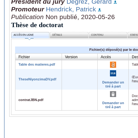
Président du jury
Degrez, Gérard
Promoteur
Hendrick, Patrick
Publication
Non publié, 2020-05-26
Thèse de doctorat
ACCÈS EN LIGNE
DÉTAILS
CONTENU
STATI
Fichier(s) déposé(s) par le do
Fichier
Version
Accès
Des
Table des matieres.pdf
Tab
Œuv
TheseNiyonzimaDV.pdf
l'œ
Demander un
tiré à part
Doc
contratJBN.pdf
admi
Demander un
l'œ
tiré à part