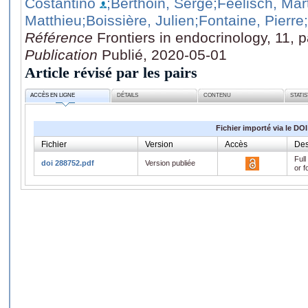
Costantino
;Berthoin, Serge
;Feelisch, Mar
Matthieu
;Boissière, Julien
;Fontaine, Pierre
Référence
Frontiers in endocrinology, 11, 
Publication
Publié, 2020-05-01
Article révisé par les pairs
ACCÈS EN LIGNE
DÉTAILS
CONTENU
STATI
Fichier importé via le DOI
Fichier
Version
Accès
Des
Full
doi 288752.pdf
Version publiée
or f