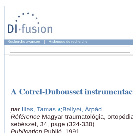
Recherche avancée
|
Historique de recherche
A Cotrel-Dubousset instrumentació
par
Illes, Tamas
;Bellyei, Árpád
Référence
Magyar traumatológia, ortopédia
sebészet, 34, page (324-330)
Publication
Publié, 1991