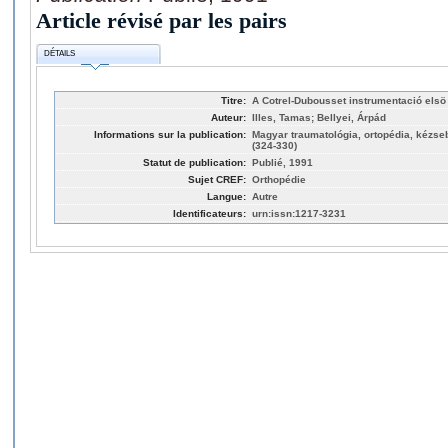
Article révisé par les pairs
DÉTAILS
Titre:
A Cotrel-Dubousset instrumentació elsö 
Auteur:
Illes, Tamas; Bellyei, Árpád
Informations sur la publication:
Magyar traumatológia, ortopédia, kézseb
(324-330)
Statut de publication:
Publié, 1991
Sujet CREF:
Orthopédie
Langue:
Autre
Identificateurs:
urn:issn:1217-3231