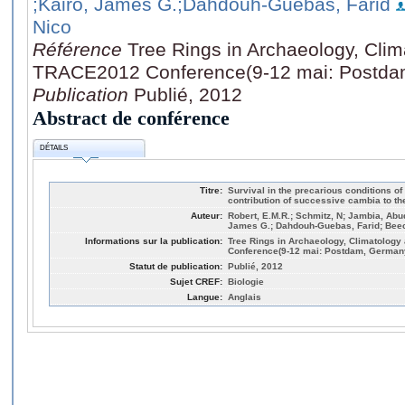
;Kairo, James G.
;Dahdouh-Guebas, Farid
Nico
Référence
Tree Rings in Archaeology, Cli
TRACE2012 Conference(9-12 mai: Postda
Publication
Publié, 2012
Abstract de conférence
DÉTAILS
Titre:
Survival in the precarious conditions o
contribution of successive cambia to t
Auteur:
Robert, E.M.R.; Schmitz, N; Jambia, Abu
James G.; Dahdouh-Guebas, Farid; Bee
Informations sur la publication:
Tree Rings in Archaeology, Climatolog
Conference(9-12 mai: Postdam, German
Statut de publication:
Publié, 2012
Sujet CREF:
Biologie
Langue:
Anglais