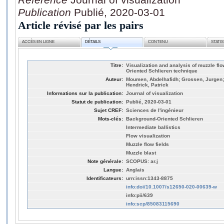
Publication
Publié, 2020-03-01
Article révisé par les pairs
ACCÈS EN LIGNE
DÉTAILS
CONTENU
STATI
Titre:
Visualization and analysis of muzzle fl
Oriented Schlieren technique
Auteur:
Moumen, Abdelhafidh; Grossen, Jurgen; 
Hendrick, Patrick
Informations sur la publication:
Journal of visualization
Statut de publication:
Publié, 2020-03-01
Sujet CREF:
Sciences de l'ingénieur
Mots-clés:
Background-Oriented Schlieren
Intermediate ballistics
Flow visualization
Muzzle flow fields
Muzzle blast
Note générale:
SCOPUS: ar.j
Langue:
Anglais
Identificateurs:
urn:issn:1343-8875
info:doi/10.1007/s12650-020-00639-w
info:pii/639
info:scp/85083115690