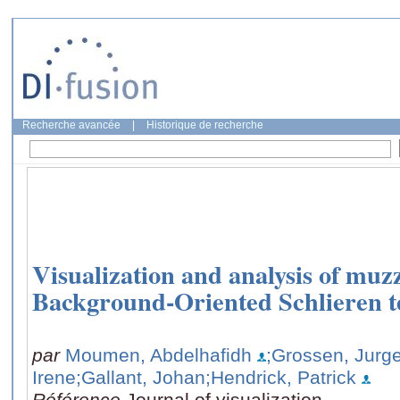
Recherche avancée
|
Historique de recherche
Visualization and analysis of muzz
Background-Oriented Schlieren 
par
Moumen, Abdelhafidh
;Grossen, Jurg
Irene
;Gallant, Johan
;Hendrick, Patrick
Référence
Journal of visualization