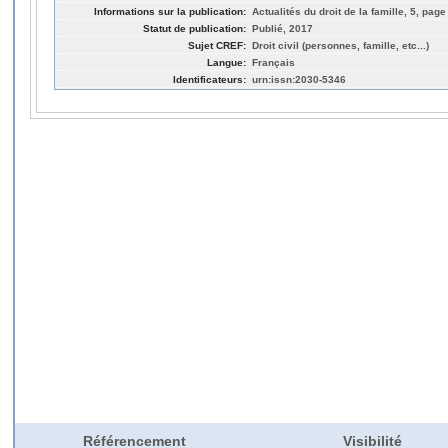
Informations sur la publication:
Actualités du droit de la famille, 5, page
Statut de publication:
Publié, 2017
Sujet CREF:
Droit civil (personnes, famille, etc...)
Langue:
Français
Identificateurs:
urn:issn:2030-5346
Référencement
Visibilité