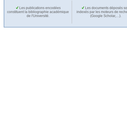
Les publications encodées
Les documents déposés so
constituent la bibliographie académique
indexés par les moteurs de rech
de l'Université.
(Google Scholar,…).