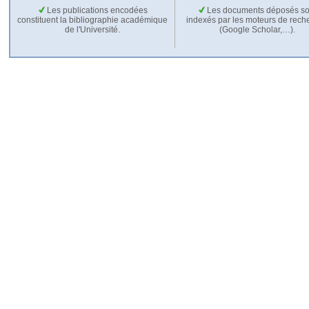
Les publications encodées
Les documents déposés so
constituent la bibliographie académique
indexés par les moteurs de rech
de l'Université.
(Google Scholar,…).