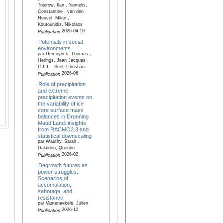
Tojerow, Ilan , Yannelis,
Constantine , van den
Heuvel, Milan ,
Koutounidis, Nikolaos
2026-04-10
Publication
Potentials in social
environments
par Demuynck, Thomas ,
Herings, Jean Jacques
P.J.J. , Seel, Christian
2026-06
Publication
Role of precipitation
and extreme
precipitation events on
the variability of ice
core surface mass
balances in Dronning
Maud Land: insights
from RACMO2.3 and
statistical downscaling
par Wauthy, Sarah ,
Dalaiden, Quentin
2026-02
Publication
Degrowth futures as
power struggles:
Scenarios of
accumulation,
sabotage, and
resistance
par Vastenaekels, Julien
2026-10
Publication