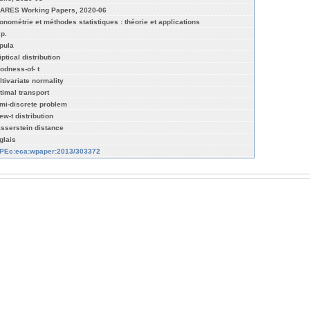
ARES Working Papers, 2020-06
onométrie et méthodes statistiques : théorie et applications
 p.
pula
iptical distribution
odness-of- t
ltivariate normality
timal transport
mi-discrete problem
ew-t distribution
sserstein distance
glais
PEc:eca:wpaper:2013/303372