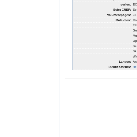
series:
EC
Sujet CREF:
Ec
Volumes/pages:
38
Mots-clés:
Co
Ell
Go
Mu
Op
Se
Sk
Wa
Langue:
An
Identificateurs:
Re