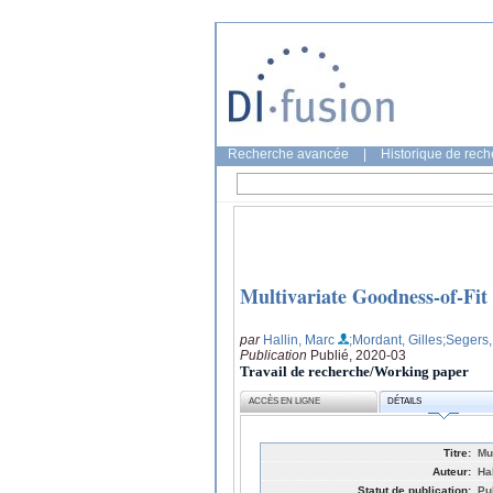
Recherche avancée
|
Historique de rec
Multivariate Goodness-of-Fit
par
Hallin, Marc
;Mordant, Gilles
;Segers
Publication
Publié, 2020-03
Travail de recherche/Working paper
ACCÈS EN LIGNE
DÉTAILS
Titre:
Mu
Auteur:
Ha
Statut de publication:
Pu