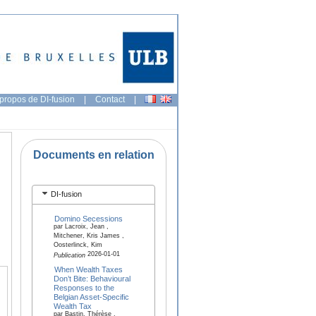
propos de DI-fusion
|
Contact
|
Documents en relation
DI-fusion
Domino Secessions
par Lacroix, Jean ,
Mitchener, Kris James ,
Oosterlinck, Kim
2026-01-01
Publication
When Wealth Taxes
Don’t Bite: Behavioural
Responses to the
Belgian Asset-Specific
Wealth Tax
par Bastin, Thérèse ,