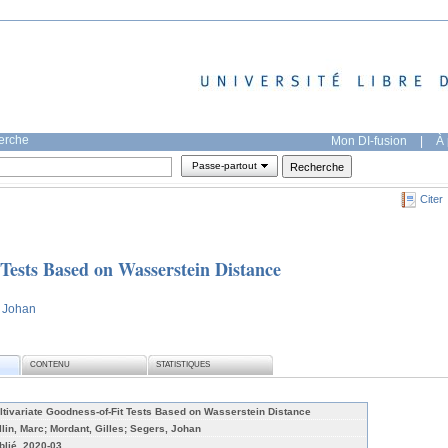
herche
Mon DI-fusion
|
À 
Passe-partout
Citer
 Tests Based on Wasserstein Distance
, Johan
CONTENU
STATISTIQUES
ltivariate Goodness-of-Fit Tests Based on Wasserstein Distance
llin, Marc; Mordant, Gilles; Segers, Johan
blié, 2020-03