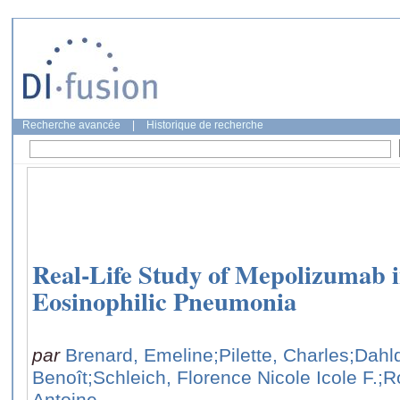
Recherche avancée
|
Historique de recherche
Real-Life Study of Mepolizumab i
Eosinophilic Pneumonia
par
Brenard, Emeline
;Pilette, Charles
;Dahlq
Benoît
;Schleich, Florence Nicole Icole F.
;R
Antoine