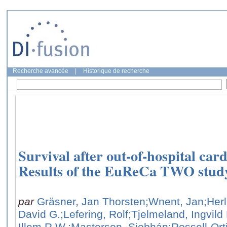
Recherche avancée
|
Historique de recherche
Survival after out-of-hospital car
Results of the EuReCa TWO stud
par
Gräsner, Jan Thorsten
;Wnent, Jan
;Herl
David G.
;Lefering, Rolf
;Tjelmeland, Ingvild
Illem R.W.
;Masterson, Siobhán
;Rossell-Or