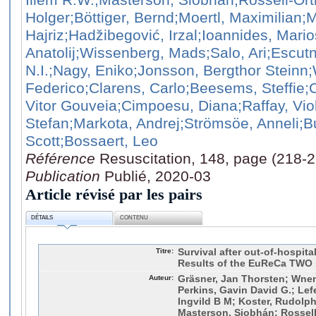
Holger
;Böttiger, Bernd
;Moertl, Maximilian
;M
Hajriz
;Hadžibegović, Irzal
;Ioannides, Mario
Anatolij
;Wissenberg, Mads
;Salo, Ari
;Escutn
N.I.
;Nagy, Eniko
;Jonsson, Bergthor Steinn
;
Federico
;Clarens, Carlo
;Beesems, Steffie
;
Vitor Gouveia
;Cimpoesu, Diana
;Raffay, Vio
Stefan
;Markota, Andrej
;Strömsöe, Anneli
;B
Scott
;Bossaert, Leo
Référence
Resuscitation, 148, page (218-
Publication
Publié, 2020-03
Article révisé par les pairs
DÉTAILS
CONTENU
Titre:
Survival after out-of-hospita
Results of the EuReCa TWO
Auteur:
Gräsner, Jan Thorsten; Wnent
Perkins, Gavin David G.; Lefe
Ingvild B M; Koster, Rudolph
Masterson, Siobhán; Rossell