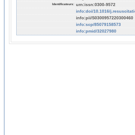
Identificateurs:
urn:issn:0300-9572
info:doi/10.1016/j.resuscitat
info:pii/S0300957220300460
info:scp/85079158573
info:pmid/32027980