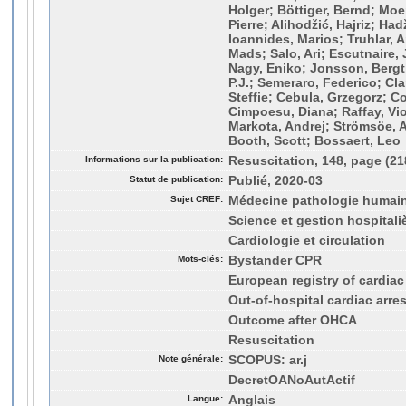
Holger; Böttiger, Bernd; Moer
Pierre; Alihodžić, Hajriz; Had
Ioannides, Marios; Truhlar, 
Mads; Salo, Ari; Escutnaire, 
Nagy, Eniko; Jonsson, Bergth
P.J.; Semeraro, Federico; Cl
Steffie; Cebula, Grzegorz; Co
Cimpoesu, Diana; Raffay, Viol
Markota, Andrej; Strömsöe, 
Booth, Scott; Bossaert, Leo
Informations sur la publication:
Resuscitation, 148, page (21
Statut de publication:
Publié, 2020-03
Sujet CREF:
Médecine pathologie humai
Science et gestion hospitali
Cardiologie et circulation
Mots-clés:
Bystander CPR
European registry of cardiac
Out-of-hospital cardiac arres
Outcome after OHCA
Resuscitation
Note générale:
SCOPUS: ar.j
DecretOANoAutActif
Langue:
Anglais