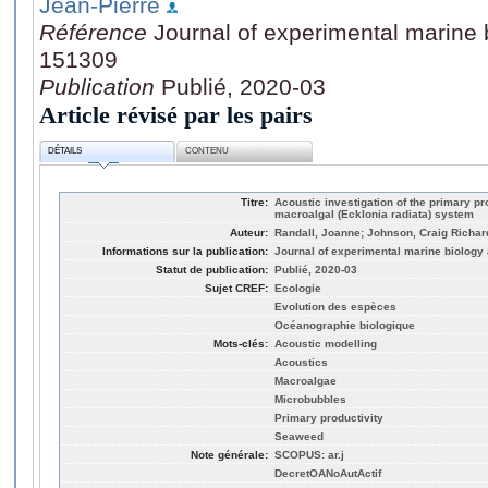
Jean-Pierre
Référence
Journal of experimental marine 
151309
Publication
Publié, 2020-03
Article révisé par les pairs
DÉTAILS
CONTENU
Titre:
Acoustic investigation of the primary pr
macroalgal (Ecklonia radiata) system
Auteur:
Randall, Joanne; Johnson, Craig Richar
Informations sur la publication:
Journal of experimental marine biology
Statut de publication:
Publié, 2020-03
Sujet CREF:
Ecologie
Evolution des espèces
Océanographie biologique
Mots-clés:
Acoustic modelling
Acoustics
Macroalgae
Microbubbles
Primary productivity
Seaweed
Note générale:
SCOPUS: ar.j
DecretOANoAutActif