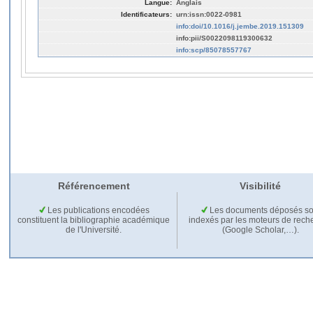
Langue:
Anglais
Identificateurs:
urn:issn:0022-0981
info:doi/10.1016/j.jembe.2019.151309
info:pii/S0022098119300632
info:scp/85078557767
Référencement
Visibilité
Les publications encodées
Les documents déposés so
constituent la bibliographie académique
indexés par les moteurs de rech
de l'Université.
(Google Scholar,…).