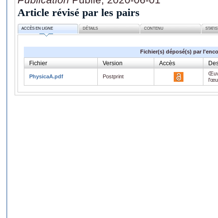
Article révisé par les pairs
ACCÈS EN LIGNE
DÉTAILS
CONTENU
STATI
Fichier(s) déposé(s) par l'enc
Fichier
Version
Accès
Des
Œuv
PhysicaA.pdf
Postprint
l'œ