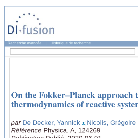
Recherche avancée
|
Historique de recherche
On the Fokker–Planck approach to
thermodynamics of reactive syste
par
De Decker, Yannick
;Nicolis, Grégoire
Référence
Physica. A, 124269
Publication
Publié, 2020-06-01