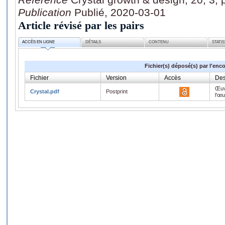
Publication
Publié, 2020-03-01
Article révisé par les pairs
ACCÈS EN LIGNE
DÉTAILS
CONTENU
STATI
Fichier(s) déposé(s) par l'enc
Fichier
Version
Accès
Des
Œuv
Crystal.pdf
Postprint
l'œ