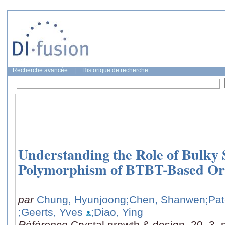
Recherche avancée
|
Historique de recherche
Understanding the Role of Bulky 
Polymorphism of BTBT-Based Or
par
Chung, Hyunjoong
;Chen, Shanwen
;Pat
;Geerts, Yves
;Diao, Ying
Référence
Crystal growth & design, 20, 3,