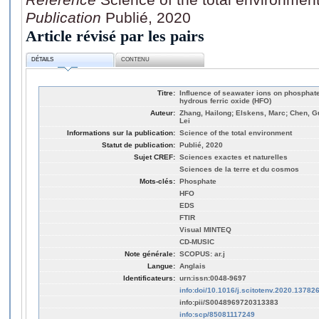
Publication
Publié, 2020
Article révisé par les pairs
DÉTAILS
CONTENU
Titre:
Influence of seawater ions on phosphate
hydrous ferric oxide (HFO)
Auteur:
Zhang, Hailong; Elskens, Marc; Chen, G
Lei
Informations sur la publication:
Science of the total environment
Statut de publication:
Publié, 2020
Sujet CREF:
Sciences exactes et naturelles
Sciences de la terre et du cosmos
Mots-clés:
Phosphate
HFO
EDS
FTIR
Visual MINTEQ
CD-MUSIC
Note générale:
SCOPUS: ar.j
Langue:
Anglais
Identificateurs:
urn:issn:0048-9697
info:doi/10.1016/j.scitotenv.2020.13782
info:pii/S0048969720313383
info:scp/85081117249