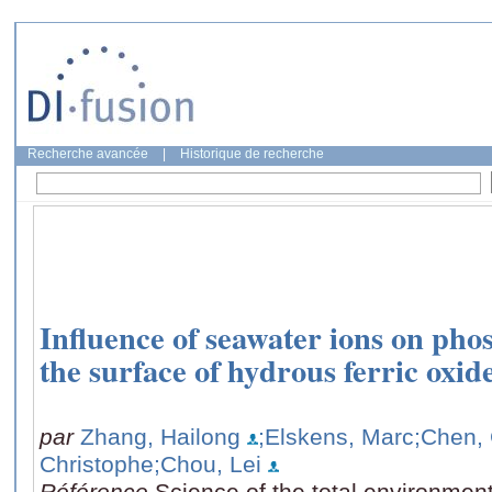
Recherche avancée
|
Historique de recherche
Influence of seawater ions on pho
the surface of hydrous ferric oxi
par
Zhang, Hailong
;Elskens, Marc
;Chen,
Christophe
;Chou, Lei
Référence
Science of the total environmen