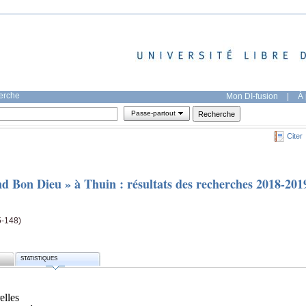
herche
Mon DI-fusion
|
À 
Passe-partout
Citer
 Bon Dieu » à Thuin : résultats des recherches 2018-201
5-148)
STATISTIQUES