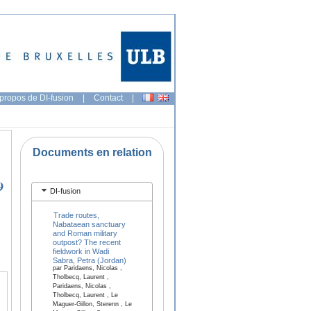
propos de DI-fusion
|
Contact
|
Documents en relation
9
DI-fusion
Trade routes,
Nabataean sanctuary
and Roman military
outpost? The recent
fieldwork in Wadi
Sabra, Petra (Jordan)
par Paridaens, Nicolas ,
Tholbecq, Laurent ,
Paridaens, Nicolas ,
Tholbecq, Laurent , Le
Maguer-Gillon, Sterenn , Le