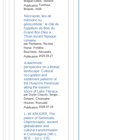
Maguer-Gillon, Sterenn
Turnhout,
Publication
Brepols, 2026
Nécropole, lieu de
mémoire ou
géosymbole : le rôle de
l'oppidum du Bois du
Grand Bon Dieu à
Thuin durant l'époque
romaine.
par Paridaens, Nicolas ,
Hanut, Frédéric ,
Boucherie, Alexandra
2025-04-27
Publication
A diachronic
perspective on a liminal
landscape: Cultural
occupation and
settlement patterns of
the Huaycho Peninsula
along the eastern
shore of Lake Titicaca
par Durán Chacón, Sergio ,
Delaere, Christophe ,
Housse, Romuald
2026-07-19
Publication
L. W. KRUIJER, The
palace of Samosata,
Objectscapes, ancient
globalization and
cultural transformation
in Commagene (4th c.
BCE – 1st c. CE).