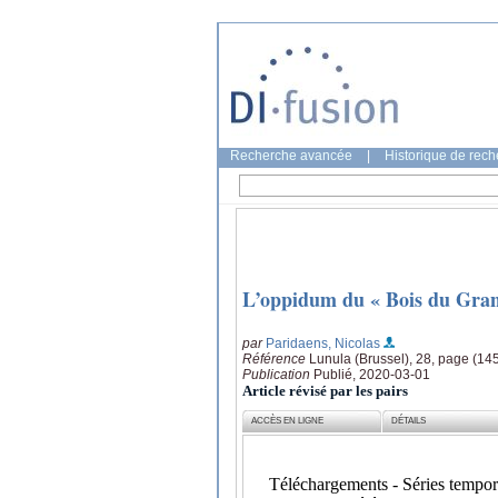
Recherche avancée
|
Historique de rec
L’oppidum du « Bois du Grand
par
Paridaens, Nicolas
Référence
Lunula (Brussel), 28, page (14
Publication
Publié, 2020-03-01
Article révisé par les pairs
ACCÈS EN LIGNE
DÉTAILS