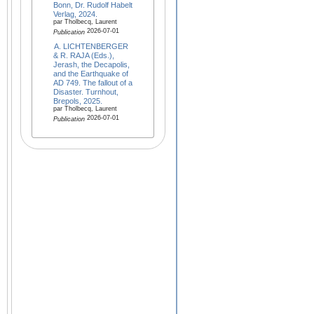
Bonn, Dr. Rudolf Habelt
Verlag, 2024.
par Tholbecq, Laurent
2026-07-01
Publication
A. LICHTENBERGER
& R. RAJA (Eds.),
Jerash, the Decapolis,
and the Earthquake of
AD 749. The fallout of a
Disaster. Turnhout,
Brepols, 2025.
par Tholbecq, Laurent
2026-07-01
Publication