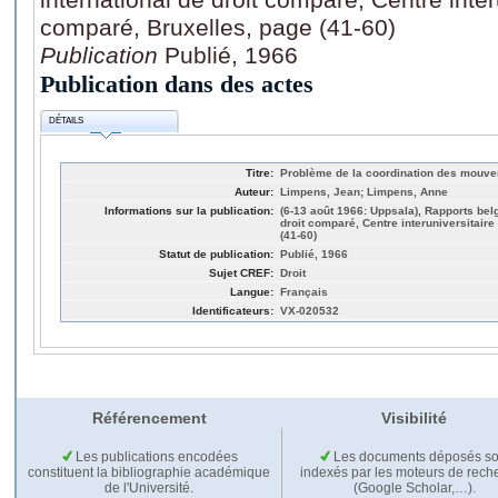
comparé, Bruxelles, page (41-60)
Publication
Publié, 1966
Publication dans des actes
DÉTAILS
Titre:
Problème de la coordination des mouvem
Auteur:
Limpens, Jean; Limpens, Anne
Informations sur la publication:
(6-13 août 1966: Uppsala), Rapports bel
droit comparé, Centre interuniversitaire
(41-60)
Statut de publication:
Publié, 1966
Sujet CREF:
Droit
Langue:
Français
Identificateurs:
VX-020532
Référencement
Visibilité
Les publications encodées
Les documents déposés so
constituent la bibliographie académique
indexés par les moteurs de rech
de l'Université.
(Google Scholar,…).