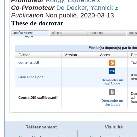
Co-Promoteur
De Decker, Yannick
Publication
Non publié, 2020-03-13
Thèse de doctorat
ACCÈS EN LIGNE
DÉTAILS
CONTENU
STATI
Fichier(s) déposé(s) par le do
Fichier
Version
Accès
Des
contents.pdf
Tab
Œuv
Grau Ribes.pdf
l'œ
Demander un
tiré à part
Doc
ContratDiGrauRibes.pdf
admi
Demander un
l'œ
tiré à part
Référencement
Visibilité