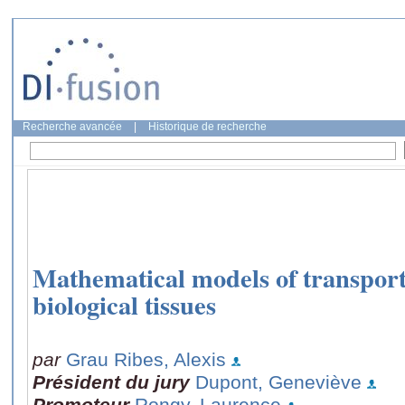
Recherche avancée
|
Historique de recherche
Mathematical models of transpor
biological tissues
par
Grau Ribes, Alexis
Président du jury
Dupont, Geneviève
Promoteur
Rongy, Laurence