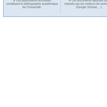
Les publications encodées
Les documents déposés so
constituent la bibliographie académique
indexés par les moteurs de rech
de l'Université.
(Google Scholar,…).