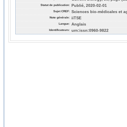
Statut de publication:
Publié, 2020-02-01
Sujet CREF:
Sciences bio-médicales et a
Note générale:
iiTSE
Langue:
Anglais
Identificateurs:
urn:issn:0960-9822