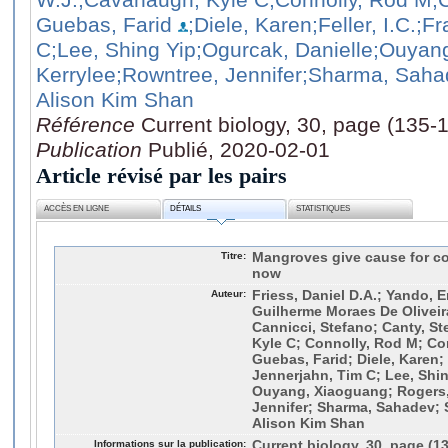
Guebas, Farid
;Diele, Karen
;Feller, I.C.
;Fr
C
;Lee, Shing Yip
;Ogurcak, Danielle
;Ouyan
Kerrylee
;Rowntree, Jennifer
;Sharma, Saha
Alison Kim Shan
Référence
Current biology, 30, page (135-
Publication
Publié, 2020-02-01
Article révisé par les pairs
ACCÈS EN LIGNE
DÉTAILS
STATISTIQUES
Titre:
Mangroves give cause for co
now
Auteur:
Friess, Daniel D.A.; Yando, E
Guilherme Moraes De Oliveir
Cannicci, Stefano; Canty, S
Kyle C; Connolly, Rod M; Co
Guebas, Farid; Diele, Karen; Fe
Jennerjahn, Tim C; Lee, Shin
Ouyang, Xiaoguang; Rogers,
Jennifer; Sharma, Sahadev; 
Alison Kim Shan
Informations sur la publication:
Current biology, 30, page (1