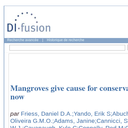
Recherche avancée
|
Historique de recherche
Mangroves give cause for conserva
now
par
Friess, Daniel D.A.
;Yando, Erik S
;Abuc
Oliveira G.M.O.
;Adams, Janine
;Cannicci, 
W.J.
;Cavanaugh, Kyle C
;Connolly, Rod M
;