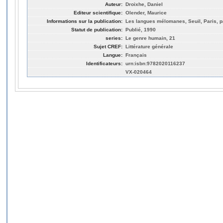
Auteur:
Droixhe, Daniel
Editeur scientifique:
Olender, Maurice
Informations sur la publication:
Les langues mélomanes, Seuil, Paris, p
Statut de publication:
Publié, 1990
series:
Le genre humain, 21
Sujet CREF:
Littérature générale
Langue:
Français
Identificateurs:
urn:isbn:9782020116237
VX-020464