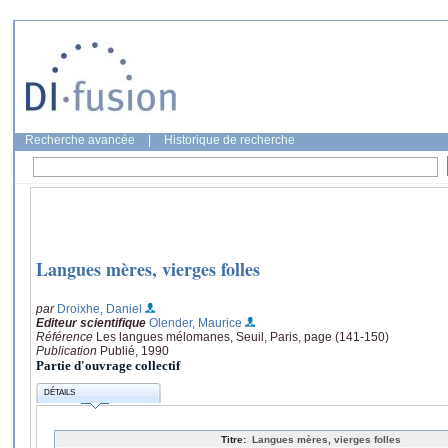
Recherche avancée
|
Historique de recherche
Langues mères, vierges folles
par
Droixhe, Daniel
Editeur scientifique
Olender, Maurice
Référence
Les langues mélomanes, Seuil, Paris, page (141-150)
Publication
Publié, 1990
Partie d'ouvrage collectif
DÉTAILS
Titre:
Langues mères, vierges folles