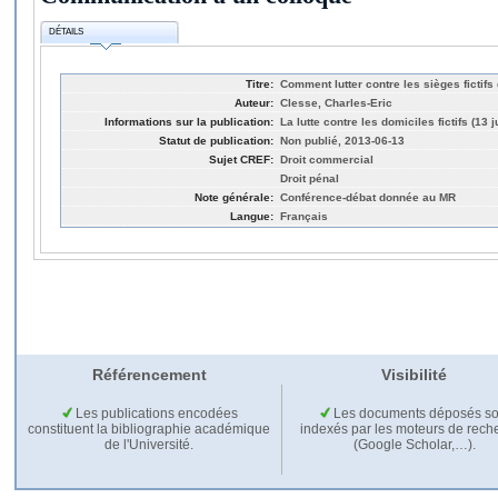
DÉTAILS
Titre:
Comment lutter contre les sièges fictifs
Auteur:
Clesse, Charles-Eric
Informations sur la publication:
La lutte contre les domiciles fictifs (13 
Statut de publication:
Non publié, 2013-06-13
Sujet CREF:
Droit commercial
Droit pénal
Note générale:
Conférence-débat donnée au MR
Langue:
Français
Référencement
Visibilité
Les publications encodées
Les documents déposés so
constituent la bibliographie académique
indexés par les moteurs de rech
de l'Université.
(Google Scholar,…).