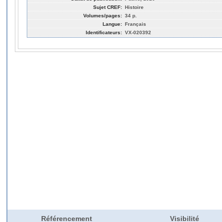
Sujet CREF:
Histoire
Volumes/pages:
34 p.
Langue:
Français
Identificateurs:
VX-020392
Référencement
Visibilité