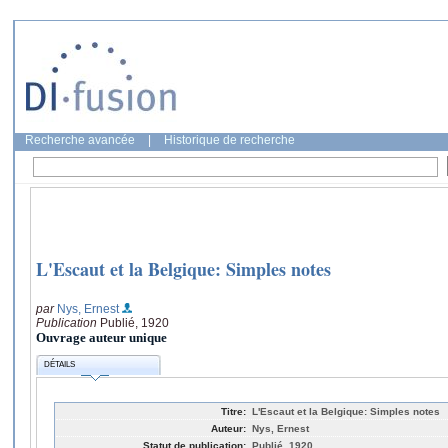
Recherche avancée
|
Historique de recherche
L'Escaut et la Belgique: Simples notes
par
Nys, Ernest
Publication
Publié, 1920
Ouvrage auteur unique
DÉTAILS
Titre:
L'Escaut et la Belgique: Simples notes
Auteur:
Nys, Ernest
Statut de publication:
Publié, 1920