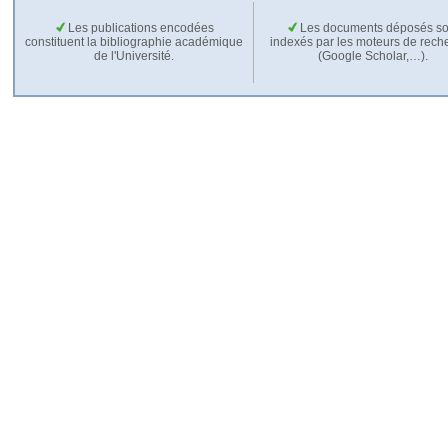
Les publications encodées
Les documents déposés so
constituent la bibliographie académique
indexés par les moteurs de rech
de l'Université.
(Google Scholar,…).