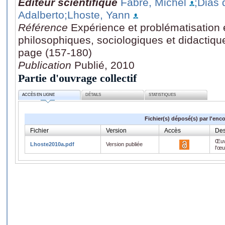
Editeur scientifique
Fabre, Michel
;Dias 
Adalberto
;Lhoste, Yann
Référence
Expérience et problématisation 
philosophiques, sociologiques et didactiqu
page (157-180)
Publication
Publié, 2010
Partie d'ouvrage collectif
ACCÈS EN LIGNE
DÉTAILS
STATISTIQUES
Fichier(s) déposé(s) par l'enc
Fichier
Version
Accès
Des
Œuv
Lhoste2010a.pdf
Version publiée
l'œ