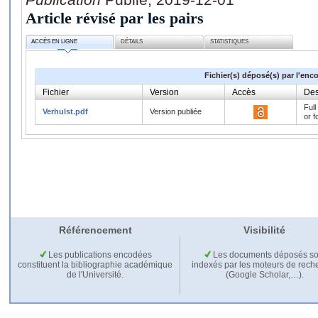
Article révisé par les pairs
ACCÈS EN LIGNE
DÉTAILS
STATISTIQUES
Fichier(s) déposé(s) par l'enc
Fichier
Version
Accès
Des
Full
Verhulst.pdf
Version publiée
or f
Référencement
Visibilité
Les publications encodées
Les documents déposés so
constituent la bibliographie académique
indexés par les moteurs de rech
de l'Université.
(Google Scholar,…).