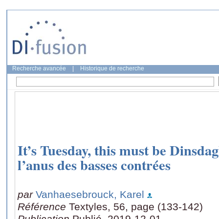
Recherche avancée
|
Historique de recherche
It’s Tuesday, this must be Dinsda
l’anus des basses contrées
par
Vanhaesebrouck, Karel
Référence
Textyles, 56, page (133-142)
Publication
Publié, 2019-12-01