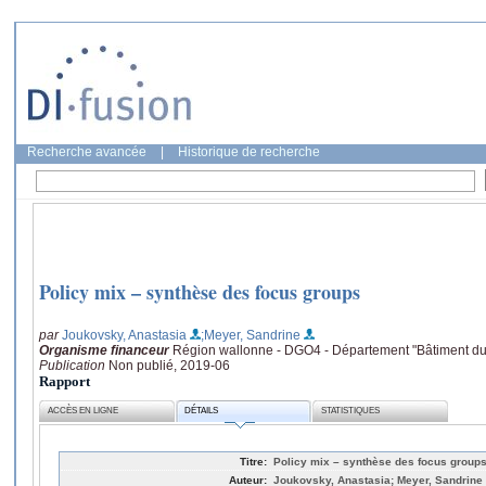
Recherche avancée
|
Historique de recherche
Policy mix – synthèse des focus groups
par
Joukovsky, Anastasia
;Meyer, Sandrine
Organisme financeur
Région wallonne - DGO4 - Département "Bâtiment du
Publication
Non publié, 2019-06
Rapport
ACCÈS EN LIGNE
DÉTAILS
STATISTIQUES
Titre:
Policy mix – synthèse des focus group
Auteur:
Joukovsky, Anastasia; Meyer, Sandrine