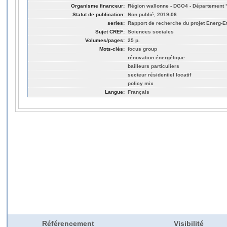
Organisme financeur:
Région wallonne - DGO4 - Département 
Statut de publication:
Non publié, 2019-06
series:
Rapport de recherche du projet Energ-E
Sujet CREF:
Sciences sociales
Volumes/pages:
25 p.
Mots-clés:
focus group
rénovation énergétique
bailleurs particuliers
secteur résidentiel locatif
policy mix
Langue:
Français
Référencement
Visibilité