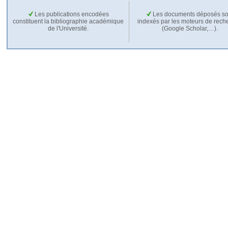
Les publications encodées
Les documents déposés so
constituent la bibliographie académique
indexés par les moteurs de rech
de l'Université.
(Google Scholar,…).