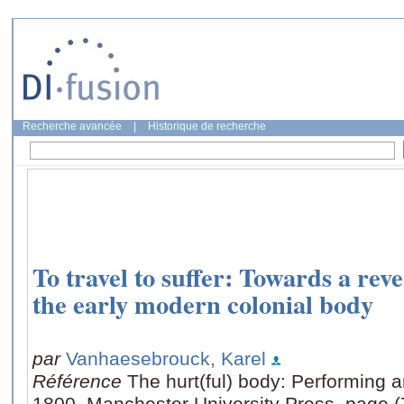
Recherche avancée
|
Historique de recherche
To travel to suffer: Towards a rev
the early modern colonial body
par
Vanhaesebrouck, Karel
Référence
The hurt(ful) body: Performing 
1800, Manchester University Press, page (