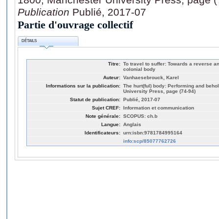
Publication
Publié, 2017-07
Partie d'ouvrage collectif
DÉTAILS
Titre:
To travel to suffer: Towards a reverse a
colonial body
Auteur:
Vanhaesebrouck, Karel
Informations sur la publication:
The hurt(ful) body: Performing and beho
University Press, page (74-94)
Statut de publication:
Publié, 2017-07
Sujet CREF:
Information et communication
Note générale:
SCOPUS: ch.b
Langue:
Anglais
Identificateurs:
urn:isbn:9781784995164
info:scp/85077762726