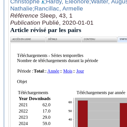
Christophe
;Hardy, Eléonore
;Walter, Augus
Nathalie
;Rancillac, Armelle
Référence
Sleep, 43, 1
Publication
Publié, 2020-01-01
Article révisé par les pairs
ACCÈS EN LIGNE
DÉTAILS
CONTENU
STATI