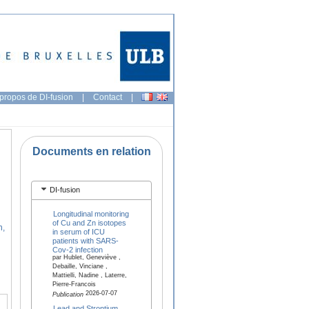
propos de DI-fusion
|
Contact
|
Documents en relation
DI-fusion
Longitudinal monitoring
of Cu and Zn isotopes
n,
in serum of ICU
patients with SARS-
Cov-2 infection
par Hublet, Geneviève ,
Debaille, Vinciane ,
Mattielli, Nadine , Laterre,
Pierre-Francois
2026-07-07
Publication
Lead and Strontium