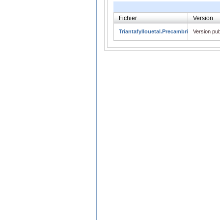
Fichier
Version
Triantafyllouetal.PrecambrianResearc
Version pub