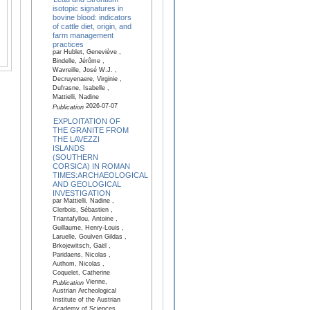
isotopic signatures in
bovine blood: indicators
of cattle diet, origin, and
farm management
practices
par Hublet, Geneviève ,
Bindelle, Jérôme ,
Wavreille, José W.J. ,
Decruyenaere, Virginie ,
Dufrasne, Isabelle ,
Mattielli, Nadine
2026-07-07
Publication
EXPLOITATION OF
THE GRANITE FROM
THE LAVEZZI
ISLANDS
(SOUTHERN
CORSICA) IN ROMAN
TIMES:ARCHAEOLOGICAL
AND GEOLOGICAL
INVESTIGATION
par Mattielli, Nadine ,
Clerbois, Sébastien ,
Triantafyllou, Antoine ,
Guillaume, Henry-Louis ,
Laruelle, Goulven Gildas ,
Brkojewitsch, Gaël ,
Paridaens, Nicolas ,
Authom, Nicolas ,
Coquelet, Catherine
Vienne,
Publication
Austrian Archeological
Institute of the Austrian
Academy of Sciences,