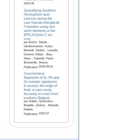
2025-09
Quantifying Southern
Hemisphere dust
sources during the
Last Glacial-Interglacial
Transition using rare
earth elements in the
EPICA Dome C ice
core
par Boxho, Sibylle ,
Vanderstraeten, Aubry ,
Mattielli, Nadine , Laruelle,
Goulven Gildas , Bory,
Aloys , Gabrielli, Paolo ,
Bonneville, Steeve
2026-08-01
Publication
Geochemical
fingerprint of Sr, Pb and
Zn isotopic signatures
to assess the origin of
food: a case study
focusing on cows from
southern Belgium
par Hublet, Geneviève ,
Bindelle, Jérôme , Mattielli,
Nadine
2025-07
Publication