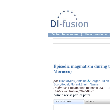
Recherche avancée
|
Historique de rec
Episodic magmatism during th
Morocco)
par
Triantafyllou, Antoine
;Berger, Julien
Scott
;Hodel, Florent
;Ennih, Nasser
Référence
Precambrian research, 339, 1
Publication
Publié, 2020-04-01
Article révisé par les pairs
ACCÈS EN LIGNE
DÉTAILS