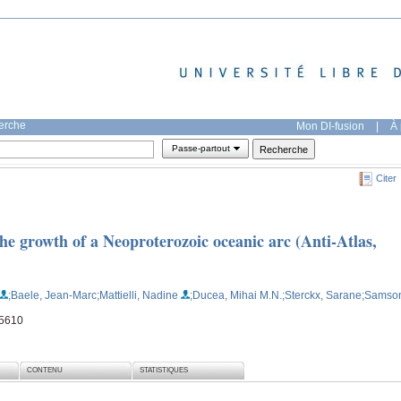
herche
Mon DI-fusion
|
À 
Passe-partout
Citer
e growth of a Neoproterozoic oceanic arc (Anti-Atlas,
;Baele, Jean-Marc
;Mattielli, Nadine
;Ducea, Mihai M.N.
;Sterckx, Sarane
;Samso
05610
CONTENU
STATISTIQUES