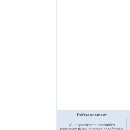
Référencement
Les publications encodées
constituent la bibliographie académique