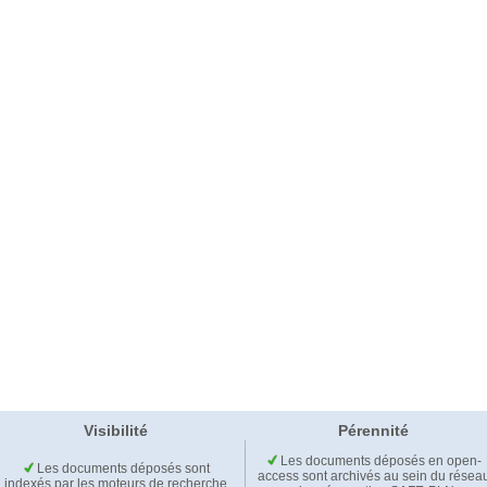
Visibilité
Pérennité
Les documents déposés en open-
Les documents déposés sont
access sont archivés au sein du résea
indexés par les moteurs de recherche