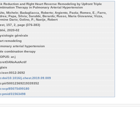
sk Reduction and Right Heart Reverse Remodeling by Upfront Triple
mbination Therapy in Pulmonary Arterial Hypertension
Alto, Michele; Badagliacca, Roberto; Argiento, Paola; Romeo, E.; Farro,
drea; Papa, Silvia; Sarubbi, Berardo; Russo, Maria Giovanna; Vizza,
rmine Dario; Golino, P.; Naeije, Robert
est, 157, 2, page (376-383)
blié, 2020-02
ysiologie générale
art remodeling
lmonary arterial hypertension
iple combination therapy
OPUS: ar.j
cretOANoAutActif
glais
n:issn:0012-3692
fo:doi/10.1016/j.chest.2019.09.009
fo:pii/S0012369219339352
fo:scp/85075499180
fo:pmid/31563498