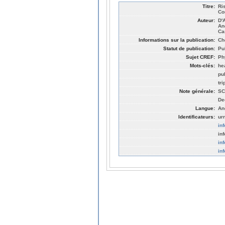
Titre:
Ri
Co
Auteur:
D'
An
Ca
Informations sur la publication:
Ch
Statut de publication:
Pu
Sujet CREF:
Ph
Mots-clés:
he
pu
tr
Note générale:
SC
De
Langue:
An
Identificateurs:
ur
in
in
in
in