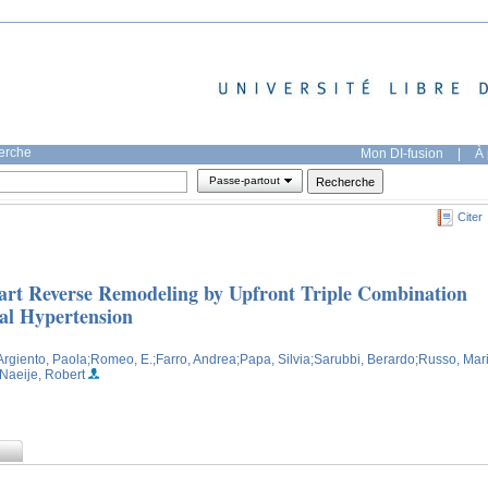
herche
Mon DI-fusion
|
À 
Passe-partout
Citer
art Reverse Remodeling by Upfront Triple Combination
al Hypertension
Argiento, Paola
;Romeo, E.
;Farro, Andrea
;Papa, Silvia
;Sarubbi, Berardo
;Russo, Mar
;Naeije, Robert