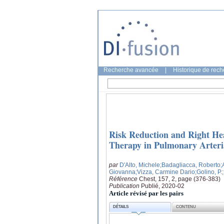
Recherche avancée
|
Historique de rec
Risk Reduction and Right He
Therapy in Pulmonary Arteri
par
D'Alto, Michele
;Badagliacca, Roberto
;
Giovanna
;Vizza, Carmine Dario
;Golino, P.
Référence
Chest, 157, 2, page (376-383)
Publication
Publié, 2020-02
Article révisé par les pairs
DÉTAILS
CONTENU