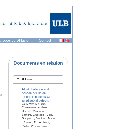
propos de DI-fusion
|
Contact
|
Documents en relation
DI-fusion
Fluid challenge and
balloon occlusion
ia
testing in patients with
atrial septal defects
par D'Alto, Michele ,
Constantine, Andrew ,
Chessa, Massimo ,
Santoro, Giuseppe , Gaio,
Gianpiero , Giordano, Mario
, Romeo, E. , Argiento,
Paola , Wacker, Julie ,