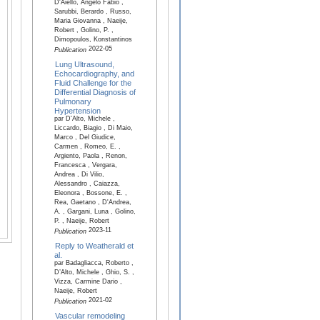
D'Aiello, Angelo Fabio ,
Sarubbi, Berardo , Russo,
Maria Giovanna , Naeije,
Robert , Golino, P. ,
Dimopoulos, Konstantinos
2022-05
Publication
Lung Ultrasound,
Echocardiography, and
Fluid Challenge for the
Differential Diagnosis of
Pulmonary
Hypertension
par D'Alto, Michele ,
Liccardo, Biagio , Di Maio,
Marco , Del Giudice,
Carmen , Romeo, E. ,
Argiento, Paola , Renon,
Francesca , Vergara,
Andrea , Di Vilio,
Alessandro , Caiazza,
Eleonora , Bossone, E. ,
Rea, Gaetano , D'Andrea,
A. , Gargani, Luna , Golino,
P. , Naeije, Robert
2023-11
Publication
Reply to Weatherald et
al.
par Badagliacca, Roberto ,
D’Alto, Michele , Ghio, S. ,
Vizza, Carmine Dario ,
Naeije, Robert
2021-02
Publication
Vascular remodeling