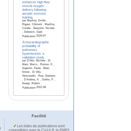
enhances high-flow
muscle oxygen
delivery following
aerobic exercise
training
par Maufroy, Emilie ,
Rigaut, Clément , Maufroy,
Coralie , Baeyens, Nicolas
, Deboeck, Gaël
2026-07
Publication
Echocardiographic
probability of
pulmonary
hypertension: a
validation study
par D'Alto, Michele , Di
Maio, Marco , Romeo, E. ,
Argiento, Paola , Blasi,
Ettore , Di Vilio,
Alessandro , Rea, Gaetano
, D'Andrea, A. , Golino, P. ,
Naeije, Robert
2022-08
Publication
Facilité
Les listes de publications sont
u
compatibles avec le CV-ULB, le FNRS