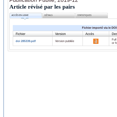
Article révisé par les pairs
ACCÈS EN LIGNE
DÉTAILS
STATISTIQUES
Fichier importé via le DOI
Fichier
Version
Accès
Des
Full
doi 285339.pdf
Version publiée
or f