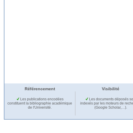
Référencement
Visibilité
Les publications encodées
Les documents déposés so
constituent la bibliographie académique
indexés par les moteurs de rech
de l'Université.
(Google Scholar,…).