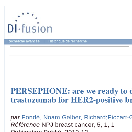
Recherche avancée
|
Historique de recherche
PERSEPHONE: are we ready to de
trastuzumab for HER2-positive b
par
Pondé, Noam
;Gelber, Richard
;Piccart-
Référence
NPJ breast cancer, 5, 1, 1
Publication
Publié, 2019-12