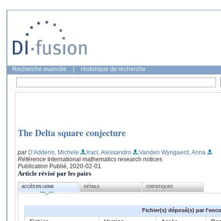
Recherche avancée
|
Historique de recherche
The Delta square conjecture
par
D'Adderio, Michele
;Iraci, Alessandro
;Vanden Wyngaerd, Anna
Référence
International mathematics research notices
Publication
Publié, 2020-02-01
Article révisé par les pairs
ACCÈS EN LIGNE
DÉTAILS
STATISTIQUES
Fichier(s) déposé(s) par l'enc