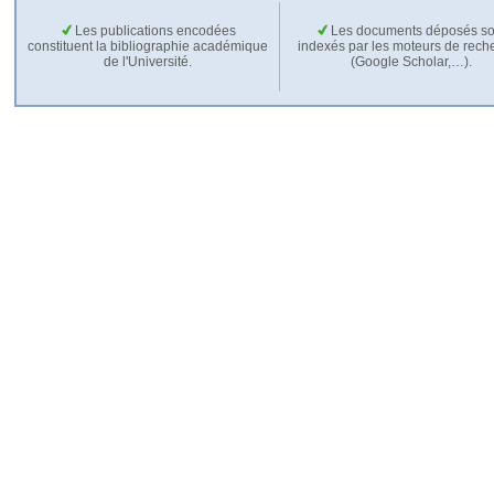
Les publications encodées
Les documents déposés so
constituent la bibliographie académique
indexés par les moteurs de rech
de l'Université.
(Google Scholar,…).