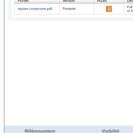
Fichier
Version
Accès
Des
Full
square conjecture.pdf
Postprint
or f
Référencement
Visibilité