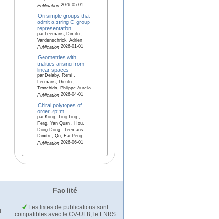
2026-05-01
Publication
On simple groups that
admit a string C-group
representation
par Leemans, Dimitri ,
Vandenschrick, Adrien
2026-01-01
Publication
Geometries with
trialities arising from
linear spaces
par Delaby, Rémi ,
Leemans, Dimitri ,
Tranchida, Philippe Aurelio
2026-04-01
Publication
Chiral polytopes of
order 2p^m
par Kong, Ting-Ting ,
Feng, Yan Quan , Hou,
Dong Dong , Leemans,
Dimitri , Qu, Hai Peng
2026-06-01
Publication
Facilité
Les listes de publications sont
u
compatibles avec le CV-ULB, le FNRS