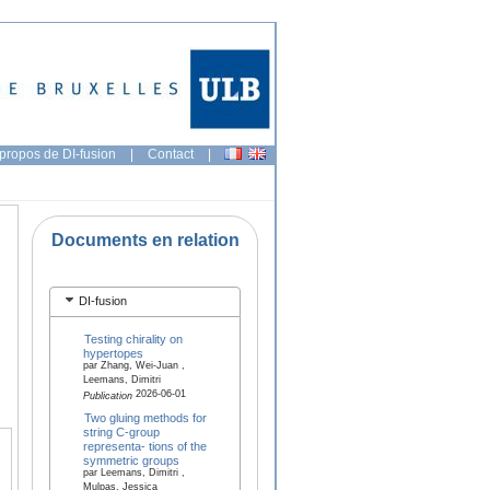
propos de DI-fusion
|
Contact
|
Documents en relation
DI-fusion
Testing chirality on
hypertopes
par Zhang, Wei-Juan ,
Leemans, Dimitri
2026-06-01
Publication
Two gluing methods for
string C-group
representa- tions of the
symmetric groups
par Leemans, Dimitri ,
Mulpas, Jessica