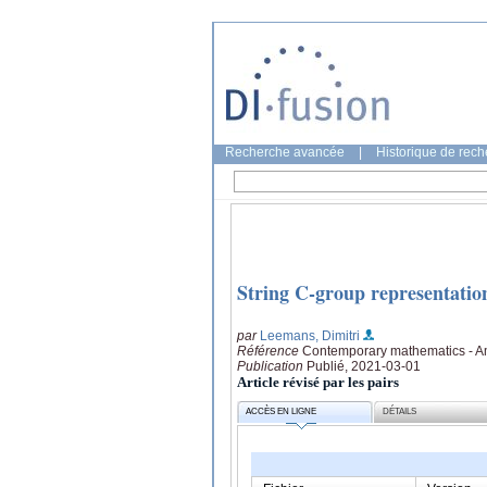
Recherche avancée
|
Historique de rec
String C-group representation
par
Leemans, Dimitri
Référence
Contemporary mathematics - Am
Publication
Publié, 2021-03-01
Article révisé par les pairs
ACCÈS EN LIGNE
DÉTAILS