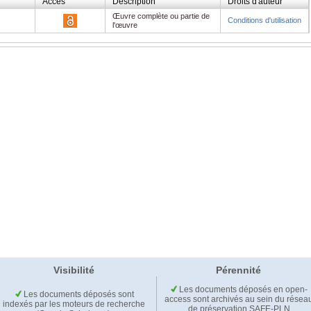
Accès
Description
Droits d'auteur
Œuvre complète ou partie de
Conditions d'utilisation
l'œuvre
Visibilité
Pérennité
Les documents déposés en open-
Les documents déposés sont
access sont archivés au sein du résea
indexés par les moteurs de recherche
de préservation SAFE-PLN