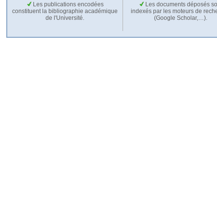
Les publications encodées
Les documents déposés so
constituent la bibliographie académique
indexés par les moteurs de rech
de l'Université.
(Google Scholar,…).