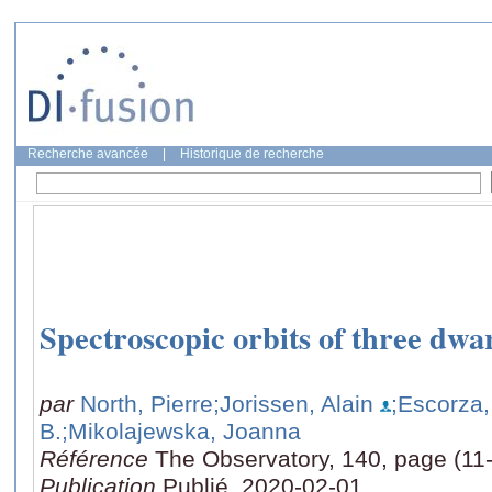
Recherche avancée
|
Historique de recherche
Spectroscopic orbits of three dwa
par
North, Pierre
;Jorissen, Alain
;Escorza,
B.
;Mikolajewska, Joanna
Référence
The Observatory, 140, page (11
Publication
Publié, 2020-02-01