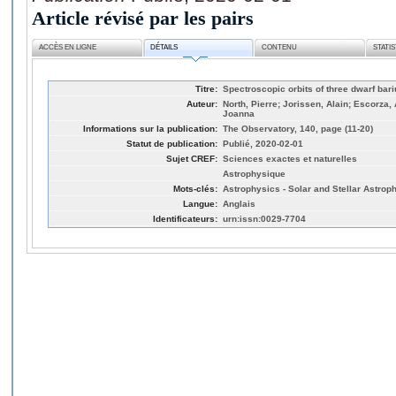
Article révisé par les pairs
ACCÈS EN LIGNE
DÉTAILS
CONTENU
STATI
Titre:
Spectroscopic orbits of three dwarf bar
Auteur:
North, Pierre; Jorissen, Alain; Escorza, 
Joanna
Informations sur la publication:
The Observatory, 140, page (11-20)
Statut de publication:
Publié, 2020-02-01
Sujet CREF:
Sciences exactes et naturelles
Astrophysique
Mots-clés:
Astrophysics - Solar and Stellar Astrop
Langue:
Anglais
Identificateurs:
urn:issn:0029-7704