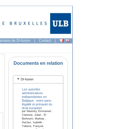
propos de DI-fusion
|
Contact
|
Documents en relation
DI-fusion
Les autorités
administratives
indépendantes en
Belgique : entre para-
légalité et primauté du
droit européen
par Slautsky, Emmanuel ,
Clarenne, Julian , El
Berhoumi, Mathias ,
Hachez, Isabelle ,
Tulkens, François