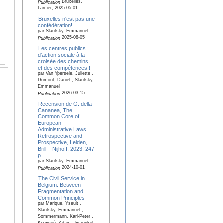
Bruxelles,
Publication
Larcier, 2025-05-01
Bruxelles n'est pas une
confédération!
par Slautsky, Emmanuel
2025-08-05
Publication
Les centres publics
d’action sociale à la
croisée des chemins…
et des compétences !
par Van Ypersele, Juliette ,
Dumont, Daniel , Slautsky,
Emmanuel
2026-03-15
Publication
Recension de G. della
Cananea, The
Common Core of
European
Administrative Laws.
Retrospective and
Prospective, Leiden,
Brill – Nijhoff, 2023, 247
p.
par Slautsky, Emmanuel
2024-10-01
Publication
The Civil Service in
Belgium. Between
Fragmentation and
Common Principles
par Marique, Yseult ,
Slautsky, Emmanuel ,
Sommermann, Karl-Peter ,