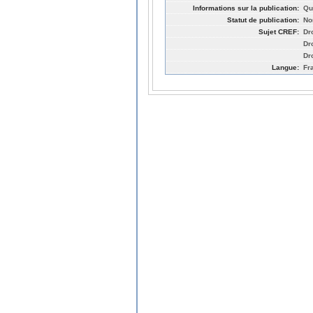
Informations sur la publication:
Qu
Statut de publication:
No
Sujet CREF:
Dro
Dro
Dr
Langue:
Fr