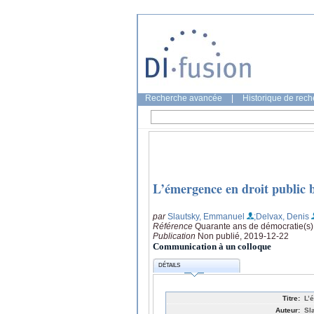
Recherche avancée
|
Historique de rec
L’émergence en droit public b
par
Slautsky, Emmanuel
;Delvax, Denis
Référence
Quarante ans de démocratie(s)
Publication
Non publié, 2019-12-22
Communication à un colloque
DÉTAILS
Titre:
L’
Auteur:
Sl