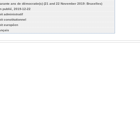
arante ans de démocratie(s) (21 and 22 November 2019: Bruxelles)
n publié, 2019-12-22
it administratif
it constitutionnel
oit européen
ançais