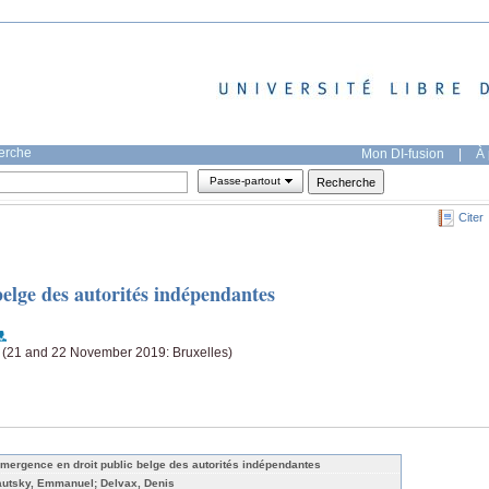
herche
Mon DI-fusion
|
À 
Passe-partout
Citer
elge des autorités indépendantes
 (21 and 22 November 2019: Bruxelles)
émergence en droit public belge des autorités indépendantes
autsky, Emmanuel; Delvax, Denis