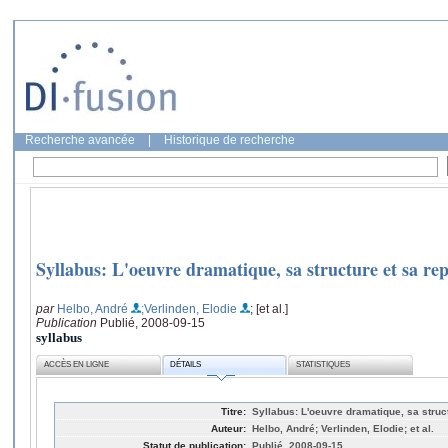
Recherche avancée
|
Historique de recherche
Syllabus: L'oeuvre dramatique, sa structure et sa re
par
Helbo, André
;Verlinden, Elodie
; [et al.]
Publication
Publié, 2008-09-15
syllabus
ACCÈS EN LIGNE
DÉTAILS
STATISTIQUES
Titre:
Syllabus: L'oeuvre dramatique, sa struc
Auteur:
Helbo, André; Verlinden, Elodie; et al.
Statut de publication:
Publié, 2008-09-15