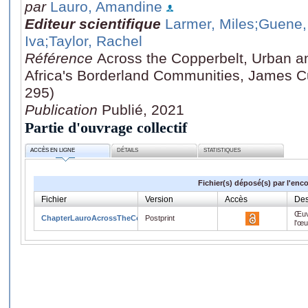
par
Lauro, Amandine
Editeur scientifique
Larmer, Miles
;Guene,
Iva
;Taylor, Rachel
Référence
Across the Copperbelt, Urban a
Africa's Borderland Communities, James Cu
295)
Publication
Publié, 2021
Partie d'ouvrage collectif
ACCÈS EN LIGNE
DÉTAILS
STATISTIQUES
Fichier(s) déposé(s) par l'enc
Fichier
Version
Accès
Des
Œuv
ChapterLauroAcrossTheCopperbelt.pdf
Postprint
l'œ