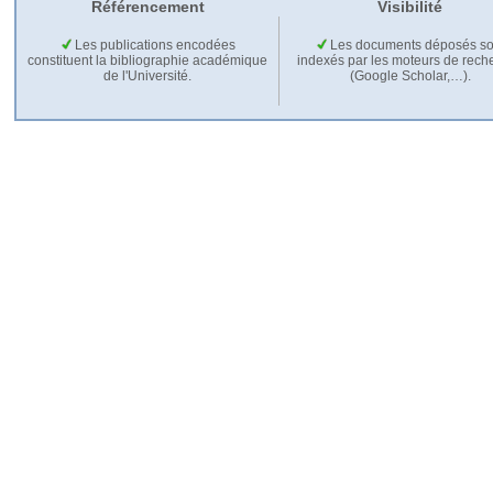
Référencement
Visibilité
Les publications encodées
Les documents déposés so
constituent la bibliographie académique
indexés par les moteurs de rech
de l'Université.
(Google Scholar,…).