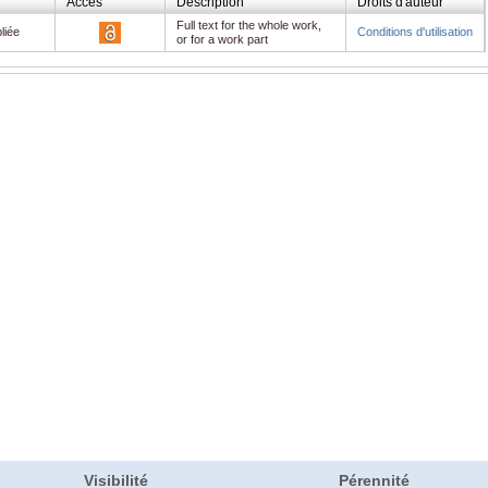
Accès
Description
Droits d'auteur
Full text for the whole work,
liée
Conditions d'utilisation
or for a work part
Visibilité
Pérennité