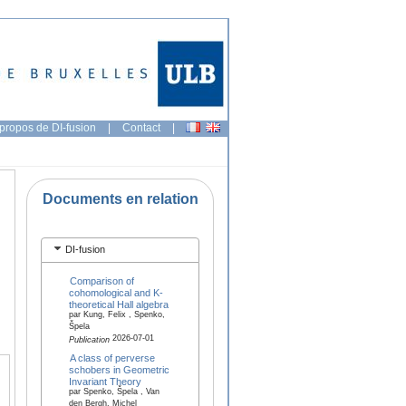
propos de DI-fusion
|
Contact
|
Documents en relation
DI-fusion
Comparison of
cohomological and K-
theoretical Hall algebra
par Kung, Felix , Spenko,
Špela
2026-07-01
Publication
A class of perverse
schobers in Geometric
Invariant Theory
par Spenko, Špela , Van
den Bergh, Michel