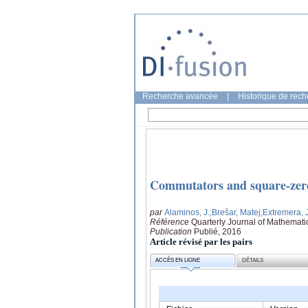
Recherche avancée
|
Historique de rec
Commutators and square-zero
par
Alaminos, J.
;Brešar, Matej
;Extremera, J
Référence
Quarterly Journal of Mathematic
Publication
Publié, 2016
Article révisé par les pairs
ACCÈS EN LIGNE
DÉTAILS