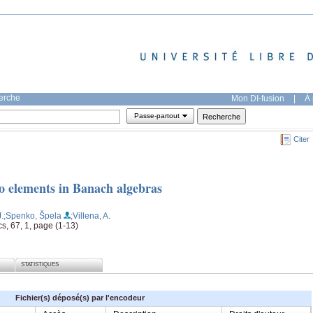
herche
Mon DI-fusion
|
À 
Passe-partout
Citer
 elements in Banach algebras
.
;Spenko, Špela
;Villena, A.
s, 67, 1, page (1-13)
STATISTIQUES
Fichier(s) déposé(s) par l'encodeur