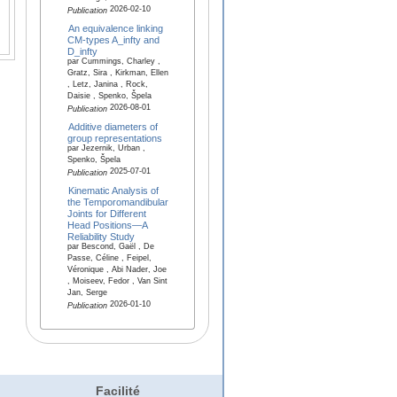
2026-02-10
Publication
An equivalence linking
CM-types A_infty and
D_infty
par Cummings, Charley ,
Gratz, Sira , Kirkman, Ellen
, Letz, Janina , Rock,
Daisie , Spenko, Špela
2026-08-01
Publication
Additive diameters of
group representations
par Jezernik, Urban ,
Spenko, Špela
2025-07-01
Publication
Kinematic Analysis of
the Temporomandibular
Joints for Different
Head Positions—A
Reliability Study
par Bescond, Gaël , De
Passe, Céline , Feipel,
Véronique , Abi Nader, Joe
, Moiseev, Fedor , Van Sint
Jan, Serge
2026-01-10
Publication
Facilité