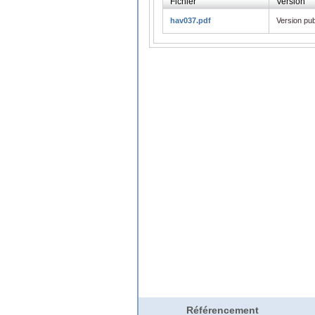
Fichier
Version
hav037.pdf
Version pub
Référencement