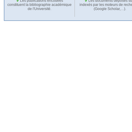
Les publications encodées
Les documents déposés so
constituent la bibliographie académique
indexés par les moteurs de rech
de l'Université.
(Google Scholar,…).