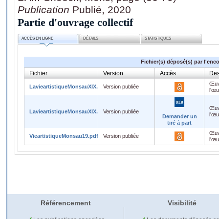
Publication
Publié, 2020
Partie d'ouvrage collectif
ACCÈS EN LIGNE
DÉTAILS
STATISTIQUES
Fichier(s) déposé(s) par l'enc
Fichier
Version
Accès
Des
Œuv
LavieartistiqueMonsauXIX.pdf
Version publiée
l'œ
Œuv
LavieartistiqueMonsauXIX.pdf
Version publiée
l'œ
Demander un
tiré à part
Œuv
VieartistiqueMonsau19.pdf
Version publiée
l'œ
Référencement
Visibilité