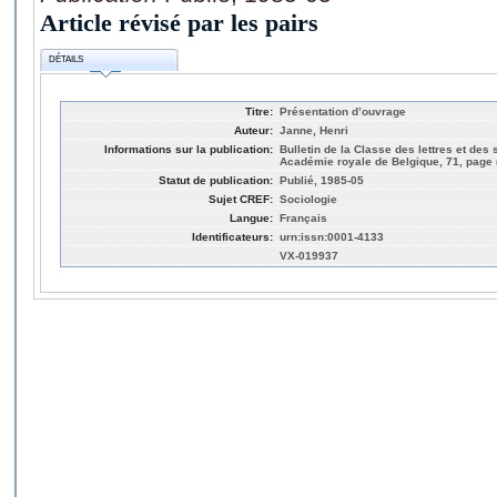
Article révisé par les pairs
DÉTAILS
Titre:
Présentation d’ouvrage
Auteur:
Janne, Henri
Informations sur la publication:
Bulletin de la Classe des lettres et des
Académie royale de Belgique, 71, page 
Statut de publication:
Publié, 1985-05
Sujet CREF:
Sociologie
Langue:
Français
Identificateurs:
urn:issn:0001-4133
VX-019937