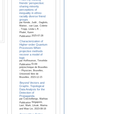
friends’ perspective:
sharing minority
perceptions of
inequality in ethno-
racially diverse friend
groups
par Kende, Judit , Gagliolo,
Matteo , van Laar, Colette
, Tropp, Linda L.R. ,
Phalet, Karen
2025-07-28
Publication
Characterization of
Higher-order Quantum
Processes:When
projective methods
recover a model of
logic
par Hoffreumon, Timothée
Ecole
Publication
polytechnique de Bruxelles
– Physicien, Bruxelles,
Université libre de
Bruxelles, 2023-12-15
Beyond Vectors and
Graphs.:Topological
Data Analysis for the
Detection of
Propaganda.
par Coeckelbergs, Mathias
Singapore,
Publication
Last, Mark; Litvak, Marina
and Miao Lin, 2023-08-16