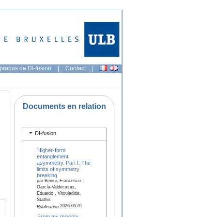
propos de DI-fusion
|
Contact
|
Documents en relation
DI-fusion
Higher-form
entanglement
asymmetry. Part I. The
limits of symmetry
breaking
par Benini, Francesco ,
García-Valdecasas,
Eduardo , Vitouladitis,
Stathis
2026-05-01
Publication
From my minority