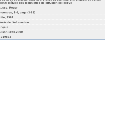
tional d'étude des techniques de diffusion collective
ausse, Roger
ncontres, 3-4, page (3-61)
blié, 1962
éorie de l'information
ançais
n:issn:1955-2890
-019874