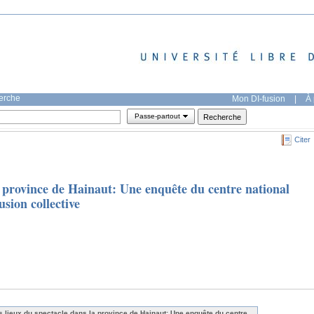
herche
Mon DI-fusion
|
À 
Passe-partout
Citer
a province de Hainaut: Une enquête du centre national
usion collective
s lieux du spectacle dans la province de Hainaut: Une enquête du centre