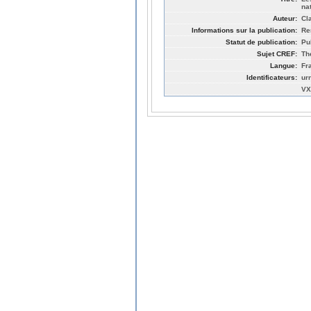
na
Auteur:
Cl
Informations sur la publication:
Re
Statut de publication:
Pu
Sujet CREF:
Th
Langue:
Fr
Identificateurs:
ur
VX