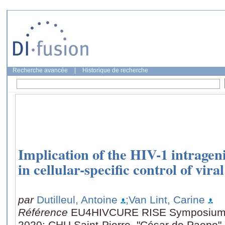
Recherche avancée
|
Historique de recherche
Implication of the HIV-1 intrageni
in cellular-specific control of vir
par
Dutilleul, Antoine
;Van Lint, Carine
Référence
EU4HIVCURE RISE Symposium (
2020: CHU Saint-Pierre, "César de Paepe" 