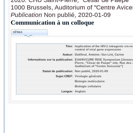
1000 Brussels, Auditorium of "Centre Avice
Publication
Non publié, 2020-01-09
Communication à un colloque
DÉTAILS
Titre:
Implication of the HIV-1 intragenic cis-re
control of viral gene expression
Auteur:
Dutilleul, Antoine; Van Lint, Carine
Informations sur la publication:
EU4HIVCURE RISE Symposium (January 9
Pierre, "César de Paepe" site, Rue des
Auditorium of "Centre Avicenne")
Statut de publication:
Non publié, 2020-01-09
Sujet CREF:
Virologie générale
Biologie moléculaire
Biologie cellulaire
Langue:
Anglais