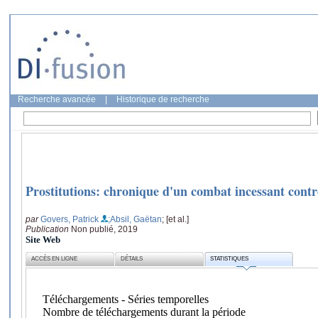
Recherche avancée
|
Historique de recherche
Prostitutions: chronique d'un combat incessant contr
par
Govers, Patrick
;Absil, Gaëtan
; [et al.]
Publication
Non publié, 2019
Site Web
ACCÈS EN LIGNE
DÉTAILS
STATISTIQUES