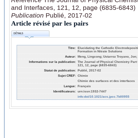
and Interfaces, 121, 12, page (6835-6843)
Publication
Publié, 2017-02
Article révisé par les pairs
DÉTAILS
Titre:
Elucidating the Cathodic Electrodeposi
Formation in Nitrate Solutions
Auteur:
Meng, Lingcong; Ustarroz Troyano, Jon;
Informations sur la publication:
The Journal of Physical Chemistry Part 
121, 12, page (6835-6843)
Statut de publication:
Publié, 2017-02
Sujet CREF:
Chimie
Chimie des surfaces et des interfaces
Langue:
Français
Identificateurs:
urn:issn:1932-7447
info:doi/10.1021/acs.jpcc.7b00955