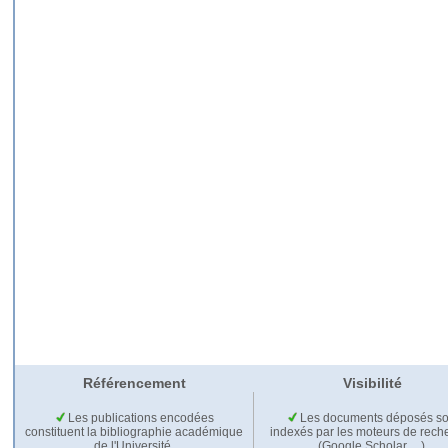
Référencement
Visibilité
Les publications encodées
Les documents déposés so
constituent la bibliographie académique
indexés par les moteurs de rech
de l'Université.
(Google Scholar,…).