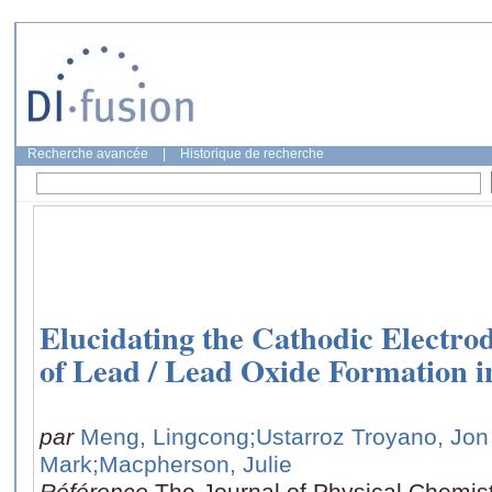
Recherche avancée
|
Historique de recherche
Elucidating the Cathodic Electr
of Lead / Lead Oxide Formation in
par
Meng, Lingcong
;Ustarroz Troyano, Jon
Mark
;Macpherson, Julie
Référence
The Journal of Physical Chemis