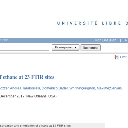
herche
Mon DI-fusion
|
À 
Passe-partout
Citer
 ethane at 23 FTIR sites
Pozzer, Andrea
;Taraborrelli, Domenico
;Bader, Whitney
;Prignon, Maxime
;Servais,
 December 2017: New Orleans, USA)
servation and simulation of ethane at 23 FTIR sites