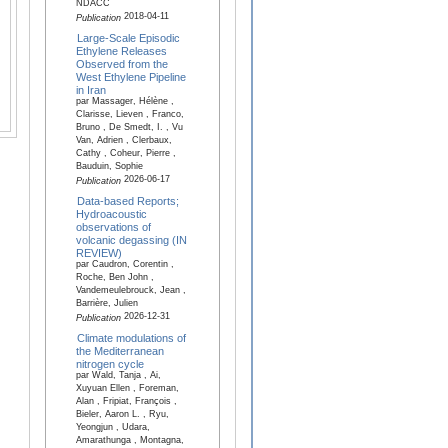
NDACC
2018-04-11
Publication
Large-Scale Episodic
Ethylene Releases
Observed from the
West Ethylene Pipeline
in Iran
par Massager, Hélène ,
Clarisse, Lieven , Franco,
Bruno , De Smedt, I. , Vu
Van, Adrien , Clerbaux,
Cathy , Coheur, Pierre ,
Bauduin, Sophie
2026-06-17
Publication
Data-based Reports;
Hydroacoustic
observations of
volcanic degassing (IN
REVIEW)
par Caudron, Corentin ,
Roche, Ben John ,
Vandemeulebrouck, Jean ,
Barrière, Julien
2026-12-31
Publication
Climate modulations of
the Mediterranean
nitrogen cycle
par Wald, Tanja , Ai,
Xuyuan Ellen , Foreman,
Alan , Fripiat, François ,
Bieler, Aaron L. , Ryu,
Yeongjun , Udara,
Amarathunga , Montagna,