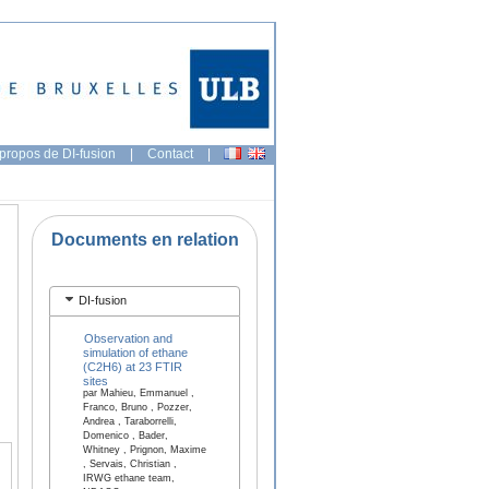
propos de DI-fusion
|
Contact
|
Documents en relation
DI-fusion
Observation and
simulation of ethane
(C2H6) at 23 FTIR
sites
par Mahieu, Emmanuel ,
Franco, Bruno , Pozzer,
Andrea , Taraborrelli,
Domenico , Bader,
Whitney , Prignon, Maxime
, Servais, Christian ,
IRWG ethane team,