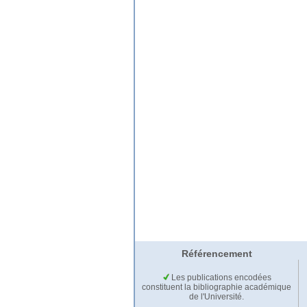
Référencement
Les publications encodées
constituent la bibliographie académique
de l'Université.