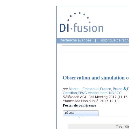
Recherche avancée
|
Historique de rec
Observation and simulation of
par
Mahieu, Emmanuel
;Franco, Bruno
;
Christian
;IRWG ethane team, NDACC
Référence
AGU Fall Meeting 2017 (11-15
Publication
Non publié, 2017-12-13
Poster de conférence
DÉTAILS
Titre:
Ob