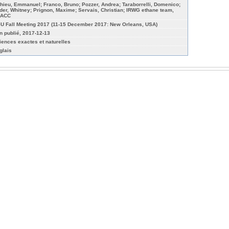
hieu, Emmanuel; Franco, Bruno; Pozzer, Andrea; Taraborrelli, Domenico;
der, Whitney; Prignon, Maxime; Servais, Christian; IRWG ethane team,
ACC
U Fall Meeting 2017 (11-15 December 2017: New Orleans, USA)
n publié, 2017-12-13
iences exactes et naturelles
glais