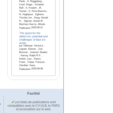
Paolo , A, Rüggeberg ,
Creel, Roger , Schiebel,
Ralf , A, Foubert , M,
Taviani , E, Pons-Branchu ,
N, Haghipour , Eglinton,
Timothy Ian , Haug, Gerald
H. , Sigman, Daniel M ,
Martínez-García, Alfredo
2026-09-21
Publication
The quest for the
oldest ice: potential and
challenges of blue ice
areas
par Tollenaar, Veronica ,
Legrain, Etienne , Zoé,
Bosman , Izeboud, Maaike
, Harvey, Ralph R.P. ,
Ardoin, Lisa , Pattyn,
Frank , Fripiat, François ,
Zekollari, Harry
2026-08-08
Publication
Facilité
Les listes de publications sont
u
compatibles avec le CV-ULB, le FNRS
et accessibles sur le web.