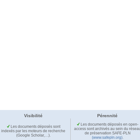
Visibilité
Pérennité
Les documents déposés en open-
Les documents déposés sont
access sont archivés au sein du résea
indexés par les moteurs de recherche
de préservation SAFE-PLN
(Google Scholar,…).
(www.safepln.org)
.