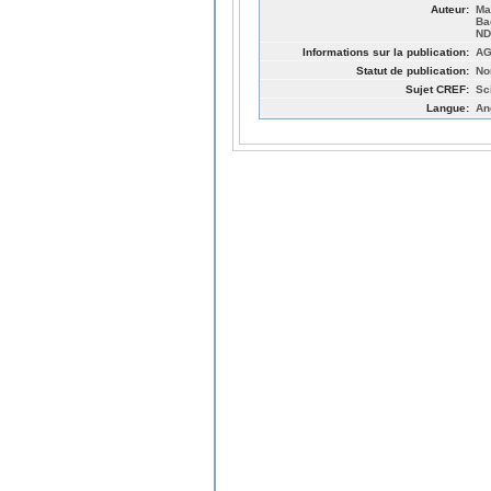
Auteur:
Ma
Ba
ND
Informations sur la publication:
AG
Statut de publication:
No
Sujet CREF:
Sc
Langue:
An