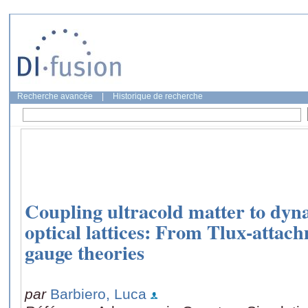
Recherche avancée
|
Historique de recherche
Coupling ultracold matter to dyna
optical lattices: From Tlux-attach
gauge theories
par
Barbiero, Luca