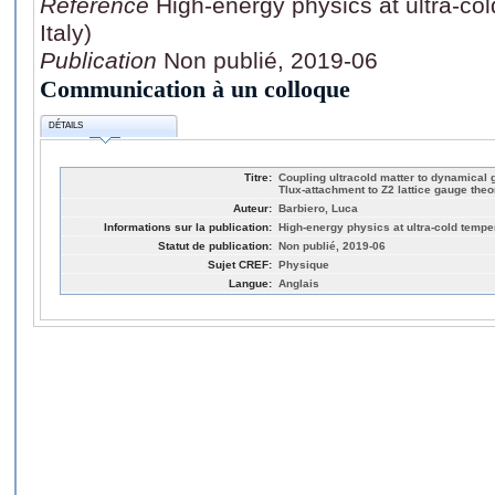
Référence
High-energy physics at ultra-col
Italy)
Publication
Non publié, 2019-06
Communication à un colloque
DÉTAILS
Titre:
Coupling ultracold matter to dynamical g
Tlux-attachment to Z2 lattice gauge theo
Auteur:
Barbiero, Luca
Informations sur la publication:
High-energy physics at ultra-cold tempera
Statut de publication:
Non publié, 2019-06
Sujet CREF:
Physique
Langue:
Anglais