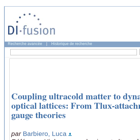
Recherche avancée
|
Historique de recherche
Coupling ultracold matter to dyna
optical lattices: From Tlux-attach
gauge theories
par
Barbiero, Luca