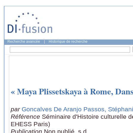
Recherche avancée
|
Historique de recherche
« Maya Plissetskaya à Rome, Danse
par
Goncalves De Aranjo Passos, Stéphan
Référence
Séminaire d'Histoire culturelle 
EHESS Paris)
Publication
Non publié, s.d.