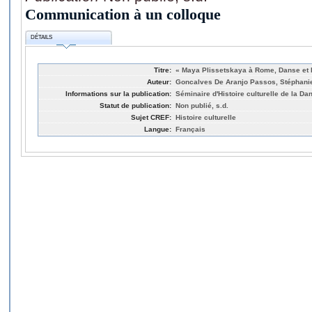
Communication à un colloque
DÉTAILS
Titre:
« Maya Plissetskaya à Rome, Danse et P
Auteur:
Goncalves De Aranjo Passos, Stéphani
Informations sur la publication:
Séminaire d'Histoire culturelle de la D
Statut de publication:
Non publié, s.d.
Sujet CREF:
Histoire culturelle
Langue:
Français