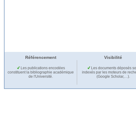
Référencement
Visibilité
Les publications encodées
Les documents déposés so
constituent la bibliographie académique
indexés par les moteurs de rech
de l'Université.
(Google Scholar,…).