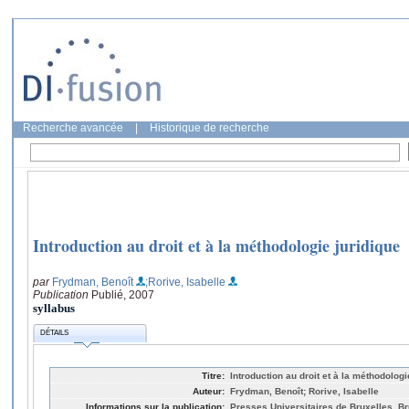
Recherche avancée
|
Historique de recherche
Introduction au droit et à la méthodologie juridique
par
Frydman, Benoît
;Rorive, Isabelle
Publication
Publié, 2007
syllabus
DÉTAILS
Titre:
Introduction au droit et à la méthodologi
Auteur:
Frydman, Benoît; Rorive, Isabelle
Informations sur la publication:
Presses Universitaires de Bruxelles, Br