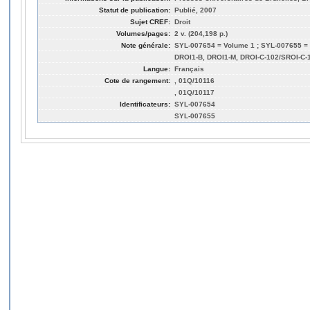
Statut de publication:
Publié, 2007
Sujet CREF:
Droit
Volumes/pages:
2 v. (204,198 p.)
Note générale:
SYL-007654 = Volume 1 ; SYL-007655 =
DROI1-B, DROI1-M, DROI-C-102/SROI-C-
Langue:
Français
Cote de rangement:
, 01Q/10116
, 01Q/10117
Identificateurs:
SYL-007654
SYL-007655