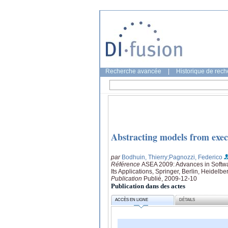
Recherche avancée
|
Historique de rec
Abstracting models from execu
par
Bodhuin, Thierry
;Pagnozzi, Federico
Référence
ASEA 2009: Advances in Softwa
Its Applications, Springer, Berlin, Heidelbe
Publication
Publié, 2009-12-10
Publication dans des actes
ACCÈS EN LIGNE
DÉTAILS