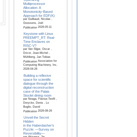
Multiprocessor
Allocation: A
Monotonicity-Based
Approach for EDF(K)
par Guilbaud, Nicolas ,
Goossens, Joël
2026-05-11
Publication
Keystone with Linux
PREEMPT_RT: Real-
Time Enclaves on
RISC-V?
par Van Slijpe, Oscar ,
Dricot, Jean-Michel ,
Mühlberg, Jan Tobias
Association for
Publication
Computing Machinery, Inc,
2026-04-26
Building a reflexive
space for scientific
dialogue through the
digital reconstruction
case of the Palais
Stoclet dining room
par Neaga, Flavius-Teofil ,
Derycke, Denis , Lo
Buglio, David
2026-08-26
Publication
Unveil the Secret
Hidden
in the Haberdasher’s
Puzzle: —Survey on
Reversibility—