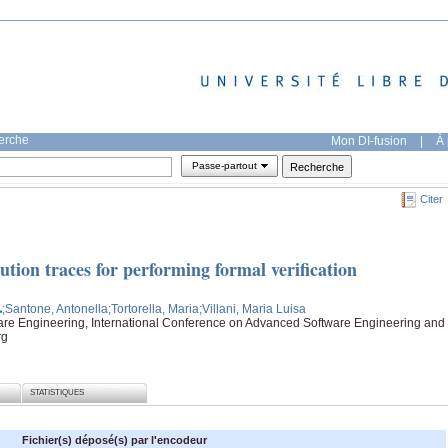
herche
Mon DI-fusion
|
À 
Passe-partout
Citer
tion traces for performing formal verification
;Santone, Antonella
;Tortorella, Maria
;Villani, Maria Luisa
re Engineering, International Conference on Advanced Software Engineering and
rg
STATISTIQUES
Fichier(s) déposé(s) par l'encodeur