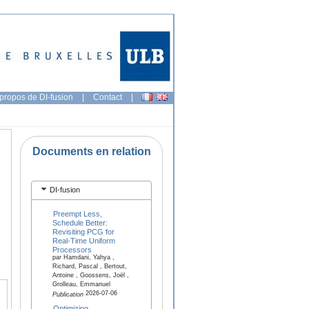
propos de DI-fusion
|
Contact
|
Documents en relation
DI-fusion
Preempt Less,
Schedule Better:
Revisiting PCG for
Real-Time Uniform
Processors
par Hamdani, Yahya ,
Richard, Pascal , Bertout,
Antoine , Goossens, Joël ,
Grolleau, Emmanuel
2026-07-06
Publication
Optimizing