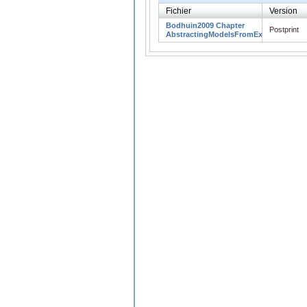
Fichier
Version
Bodhuin2009 Chapter
Postprint
AbstractingModelsFromExecution.pdf